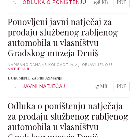
1.
198 KB
PDF
ODLUKA O PONIŠTENJU
Ponovljeni javni natječaj za
prodaju službenog rabljenog
automobila u vlasništvu
Gradskog muzeja Drniš
NAPISANO DANA
18 KOLOVOZ 2025
. OBJAVLJENO U
NATJEČAJI
DOKUMENTI ZA PREUZIMANJE:
1.
1,7 MB
PDF
JAVNI NATJEČAJ
Odluka o poništenju natječaja
za prodaju službenog rabljenog
automobila u vlasništvu
Gradskog muzeja Drniš