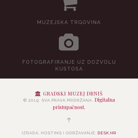
MUZEJSKA TRGOVINA
FOTOGRAFIRANJE UZ DOZVOLU
KUSTOSA
GRADSKI MUZEJ DRNIŠ
Digitalna
© 2019. SVA PRAVA PRIDRŽANA.
pristupačnost.
IZRADA, HOSTING I ODRŽAVANJE:
DESK.HR