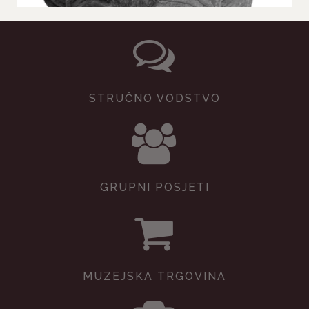
STRUČNO VODSTVO
GRUPNI POSJETI
MUZEJSKA TRGOVINA