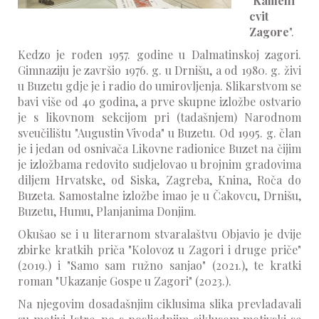
"
Kameni
cvit
Zagore
".
Kedzo je rođen 1957. godine u Dalmatinskoj zagori.
Gimnaziju je završio 1976. g. u Drnišu, a od 1980. g. živi
u Buzetu gdje je i radio do umirovljenja. Slikarstvom se
bavi više od 40 godina, a prve skupne izložbe ostvario
je s likovnom sekcijom pri (tadašnjem) Narodnom
sveučilištu "Augustin Vivoda" u Buzetu. Od 1995. g. član
je i jedan od osnivača Likovne radionice Buzet na čijim
je izložbama redovito sudjelovao u brojnim gradovima
diljem Hrvatske, od Siska, Zagreba, Knina, Roča do
Buzeta. Samostalne izložbe imao je u Čakovcu, Drnišu,
Buzetu, Humu, Planjanima Donjim.
Okušao se i u literarnom stvaralaštvu Objavio je dvije
zbirke kratkih priča "Kolovoz u Zagori i druge priče"
(2019.) i "Samo sam ružno sanjao" (2021.), te kratki
roman "Ukazanje Gospe u Zagori" (2023.).
Na njegovim dosadašnjim ciklusima slika prevladavali