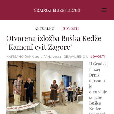
GRADSKI MUZEJ DRNIŠ
AKTUALNO
NOVOSTI
Otvorena izložba Boška Kedže
"Kameni cvit Zagore"
NAPISANO DANA
20 LIPANJ 2024
. OBJAVLJENO U
NOVOSTI
U Gradski
muzej
Drniš
održano
je
otvorenje
izložbe
Boška
Kedže