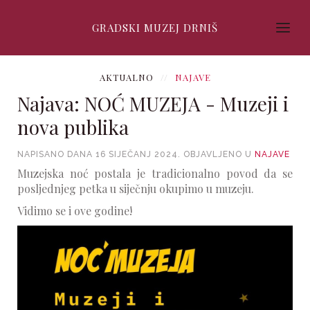
GRADSKI MUZEJ DRNIŠ
AKTUALNO
NAJAVE
Najava: NOĆ MUZEJA - Muzeji i
nova publika
NAPISANO DANA
16 SIJEČANJ 2024
. OBJAVLJENO U
NAJAVE
Muzejska noć postala je tradicionalno povod da se
posljednjeg petka u siječnju okupimo u muzeju.
Vidimo se i ove godine!