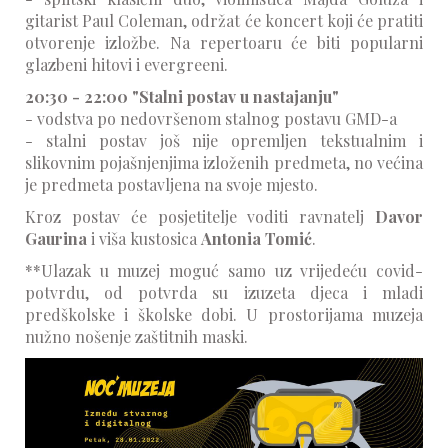
gitarist Paul Coleman, održat će koncert koji će pratiti
otvorenje izložbe. Na repertoaru će biti popularni
glazbeni hitovi i evergreeni.
20:30 - 22:00 "Stalni postav u nastajanju"
- vodstva po nedovršenom stalnog postavu GMD-a
- stalni postav još nije opremljen tekstualnim i
slikovnim pojašnjenjima izloženih predmeta, no većina
je predmeta postavljena na svoje mjesto.
Kroz postav će posjetitelje voditi ravnatelj
Davor
Gaurina
i viša kustosica
Antonia Tomić
.
**Ulazak u muzej moguć samo uz vrijedeću covid-
potvrdu, od potvrda su izuzeta djeca i mladi
predškolske i školske dobi. U prostorijama muzeja
nužno nošenje zaštitnih maski.