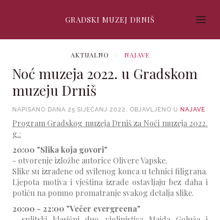
GRADSKI MUZEJ DRNIŠ
AKTUALNO
NAJAVE
Noć muzeja 2022. u Gradskom
muzeju Drniš
NAPISANO DANA
25 SIJEČANJ 2022
. OBJAVLJENO U
NAJAVE
Program Gradskog muzeja Drniš za Noći muzeja 2022.
g.:
20:00 "Slika koja govori"
- otvorenje izložbe autorice Olivere Vapske.
Slike su izrađene od svilenog konca u tehnici filigrana.
Ljepota motiva i vještina izrade ostavljaju bez daha i
potiču na pomno promatranje svakog detalja slike.
20:00 - 22:00 "Večer evergreena"
- splitski klasični duo, violinistica Majda Goluža i