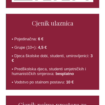
Cjenik ulaznica
▪ Pojedinačna:
6 €
▪ Grupe (10+):
4,5 €
▪ Djeca školske dobi, studenti, umirovljenici:
3
€
▪ Predškolska djeca, studenti umjetničkih i
humanističkih smjerova:
besplatno
▪ Vodstvo po stalnom postavu:
10 €
Cjenik najma prostora za